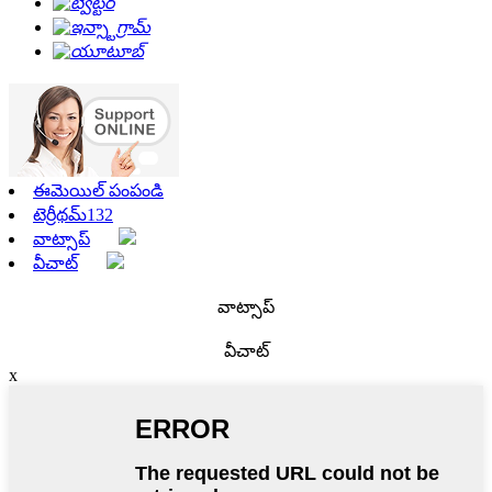
ఈమెయిల్ పంపండి
టెర్రీథమ్132
వాట్సాప్
వీచాట్
వాట్సాప్
వీచాట్
x