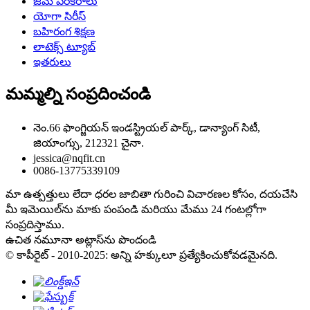
జిమ్ పరికరాలు
యోగా సిరీస్
బహిరంగ శిక్షణ
లాటెక్స్ ట్యూబ్
ఇతరులు
మమ్మల్ని సంప్రదించండి
నెం.66 ఫాంగ్జియన్ ఇండస్ట్రియల్ పార్క్, డాన్యాంగ్ సిటీ,
జియాంగ్సు, 212321 చైనా.
jessica@nqfit.cn
0086-13775339109
మా ఉత్పత్తులు లేదా ధరల జాబితా గురించి విచారణల కోసం, దయచేసి
మీ ఇమెయిల్‌ను మాకు పంపండి మరియు మేము 24 గంటల్లోగా
సంప్రదిస్తాము.
ఉచిత నమూనా అట్లాస్‌ను పొందండి
© కాపీరైట్ - 2010-2025: అన్ని హక్కులూ ప్రత్యేకించుకోవడమైనది.