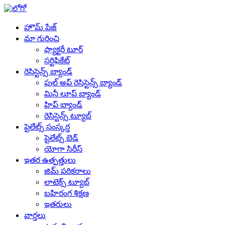
హొమ్ పేజ్
మా గురించి
ఫ్యాక్టరీ టూర్
సర్టిఫికేట్
రెసిస్టెన్స్ బ్యాండ్
పుల్ అప్ రెసిస్టెన్స్ బ్యాండ్
మినీ లూప్ బ్యాండ్
హిప్ బ్యాండ్
రెసిస్టెన్స్ ట్యూబ్
పైలేట్స్ సంస్కర్త
పైలేట్స్ బెడ్
యోగా సిరీస్
ఇతర ఉత్పత్తులు
జిమ్ పరికరాలు
లాటెక్స్ ట్యూబ్
బహిరంగ శిక్షణ
ఇతరులు
వార్తలు