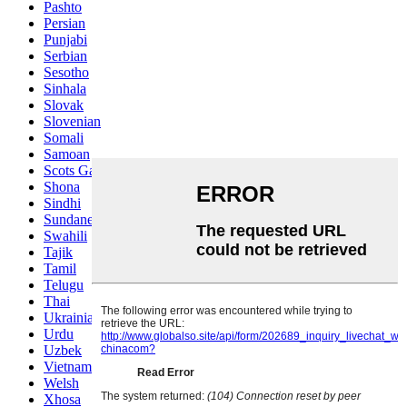
Pashto
Persian
Punjabi
Serbian
Sesotho
Sinhala
Slovak
Slovenian
Somali
Samoan
Scots Gaelic
Shona
Sindhi
Sundanese
Swahili
Tajik
Tamil
Telugu
Thai
Ukrainian
Urdu
Uzbek
Vietnamese
Welsh
Xhosa