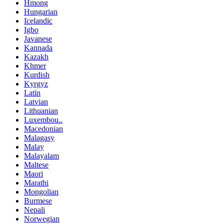
Hmong
Hungarian
Icelandic
Igbo
Javanese
Kannada
Kazakh
Khmer
Kurdish
Kyrgyz
Latin
Latvian
Lithuanian
Luxembou..
Macedonian
Malagasy
Malay
Malayalam
Maltese
Maori
Marathi
Mongolian
Burmese
Nepali
Norwegian