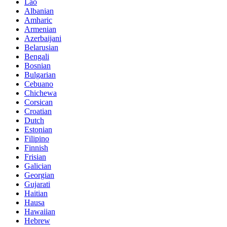
Lao
Albanian
Amharic
Armenian
Azerbaijani
Belarusian
Bengali
Bosnian
Bulgarian
Cebuano
Chichewa
Corsican
Croatian
Dutch
Estonian
Filipino
Finnish
Frisian
Galician
Georgian
Gujarati
Haitian
Hausa
Hawaiian
Hebrew