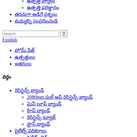
ఉత్పత్తి వార్తలు
ఉత్పత్తి పరిజ్ఞానం
తరచుగా అడిగే ప్రశ్నలు
మమ్మల్ని సంప్రదించండి
English
హొమ్ పేజ్
ఉత్పత్తులు
ఇతరులు
వర్గం
రెసిస్టెన్స్ బ్యాండ్
2080mm పుల్ అప్ రెసిస్టెన్స్ బ్యాండ్
మినీ లూప్ బ్యాండ్
హిప్ బ్యాండ్
రెసిస్టెన్స్ ట్యూబ్
ఫ్లాస్ బ్యాండ్
పైలేట్స్ పరికరాలు