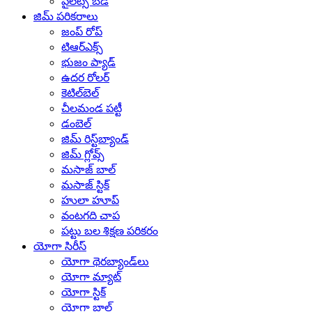
పైలేట్స్ బెడ్
జిమ్ పరికరాలు
జంప్ రోప్
టిఆర్ఎక్స్
భుజం ప్యాడ్
ఉదర రోలర్
కెటిల్‌బెల్
చీలమండ పట్టీ
డంబెల్
జిమ్ రిస్ట్‌బ్యాండ్
జిమ్ గ్లోవ్స్
మసాజ్ బాల్
మసాజ్ స్టిక్
హులా హూప్
వంటగది చాప
పట్టు బల శిక్షణ పరికరం
యోగా సిరీస్
యోగా థెరబ్యాండ్‌లు
యోగా మ్యాట్
యోగా స్టిక్
యోగా బాల్