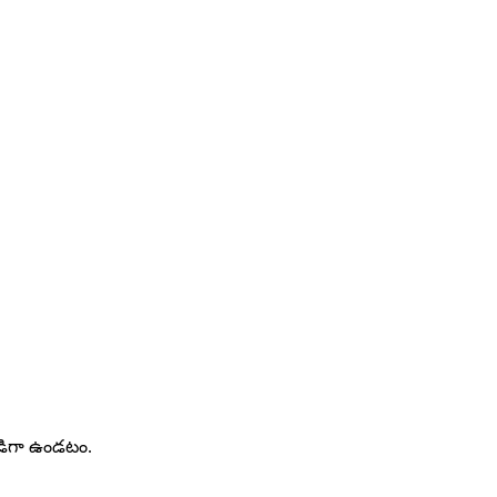
ుడిగా ఉండటం.