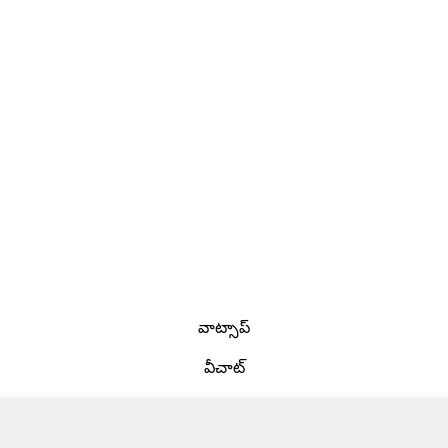
వాట్సాప్
వీచాట్