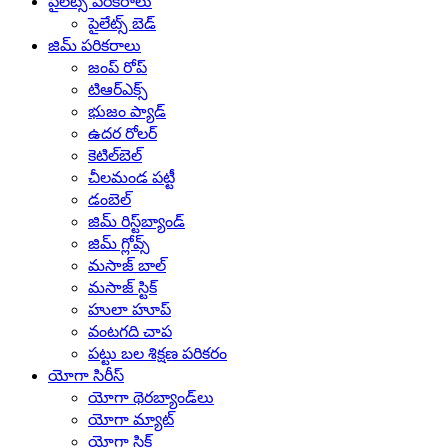
పైలేట్స్ పరికరాలు
పైలేట్స్ బెడ్
జిమ్ పరికరాలు
జంప్ రోప్
టిఆర్ఎక్స్
భుజం ప్యాడ్
ఉదర రోలర్
కెటిల్‌బెల్
చీలమండ పట్టీ
డంబెల్
జిమ్ రిస్ట్‌బ్యాండ్
జిమ్ గ్లోవ్స్
మసాజ్ బాల్
మసాజ్ స్టిక్
హులా హూప్
వంటగది చాప
పట్టు బల శిక్షణ పరికరం
యోగా సిరీస్
యోగా థెరబ్యాండ్‌లు
యోగా మ్యాట్
యోగా స్టిక్