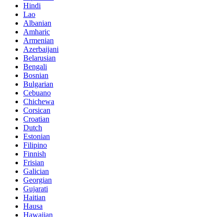
Hindi
Lao
Albanian
Amharic
Armenian
Azerbaijani
Belarusian
Bengali
Bosnian
Bulgarian
Cebuano
Chichewa
Corsican
Croatian
Dutch
Estonian
Filipino
Finnish
Frisian
Galician
Georgian
Gujarati
Haitian
Hausa
Hawaiian