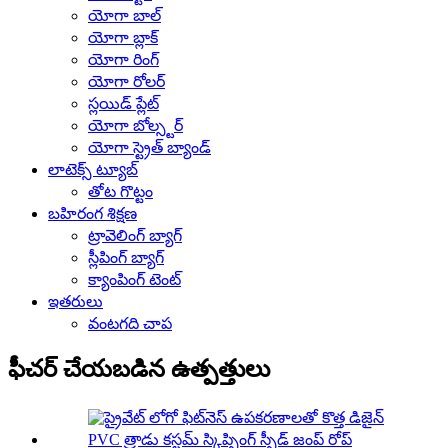
యోగా బాల్
యోగా బ్లాక్
యోగా రింగ్
యోగా రోలర్
స్లయిడ్ ప్లేట్
యోగా బోల్స్టర్
యోగా స్ట్రెత్ బ్యాండ్
లాటెక్స్ ట్యూబ్
తోట గొట్టం
బహిరంగ శిక్షణ
ట్రావెలింగ్ బ్యాగ్
స్లీపింగ్ బ్యాగ్
క్యాంపింగ్ టెంట్
ఇతరులు
వంటగది చాప
ఫీచర్ చేయబడిన ఉత్పత్తులు