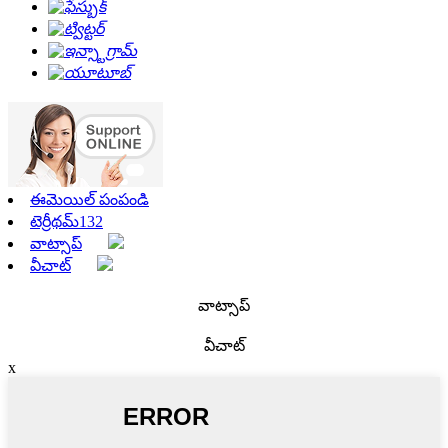
ఈమెయిల్ పంపండి
టెర్రీథమ్132
వాట్సాప్
వీచాట్
వాట్సాప్
వీచాట్
x