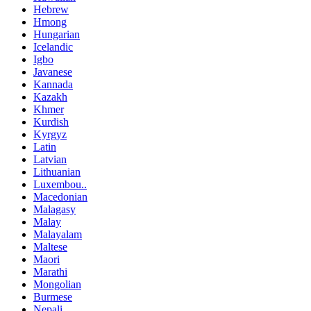
Hebrew
Hmong
Hungarian
Icelandic
Igbo
Javanese
Kannada
Kazakh
Khmer
Kurdish
Kyrgyz
Latin
Latvian
Lithuanian
Luxembou..
Macedonian
Malagasy
Malay
Malayalam
Maltese
Maori
Marathi
Mongolian
Burmese
Nepali