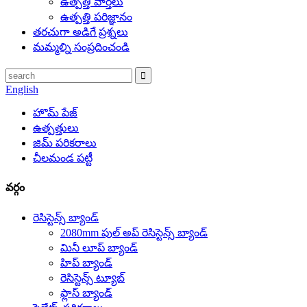
ఉత్పత్తి వార్తలు
ఉత్పత్తి పరిజ్ఞానం
తరచుగా అడిగే ప్రశ్నలు
మమ్మల్ని సంప్రదించండి
English
హొమ్ పేజ్
ఉత్పత్తులు
జిమ్ పరికరాలు
చీలమండ పట్టీ
వర్గం
రెసిస్టెన్స్ బ్యాండ్
2080mm పుల్ అప్ రెసిస్టెన్స్ బ్యాండ్
మినీ లూప్ బ్యాండ్
హిప్ బ్యాండ్
రెసిస్టెన్స్ ట్యూబ్
ఫ్లాస్ బ్యాండ్