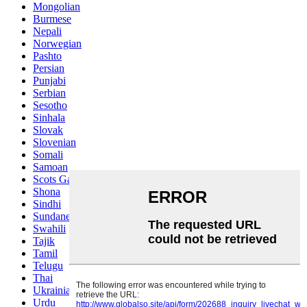
Mongolian
Burmese
Nepali
Norwegian
Pashto
Persian
Punjabi
Serbian
Sesotho
Sinhala
Slovak
Slovenian
Somali
Samoan
Scots Gaelic
Shona
Sindhi
Sundanese
Swahili
Tajik
Tamil
Telugu
Thai
Ukrainian
Urdu