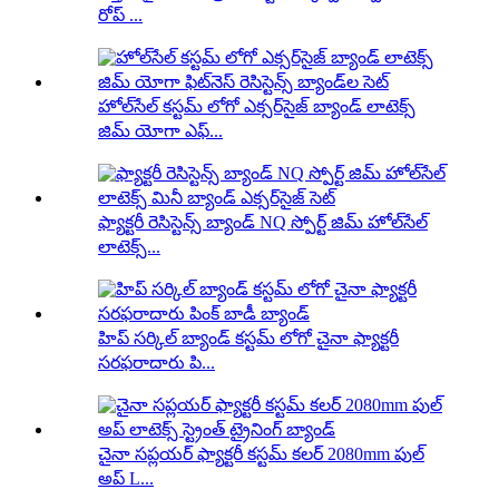
రోప్ ...
హోల్‌సేల్ కస్టమ్ లోగో ఎక్సర్‌సైజ్ బ్యాండ్ లాటెక్స్
జిమ్ యోగా ఎఫ్...
ఫ్యాక్టరీ రెసిస్టెన్స్ బ్యాండ్ NQ స్పోర్ట్ జిమ్ హోల్‌సేల్
లాటెక్స్...
హిప్ సర్కిల్ బ్యాండ్ కస్టమ్ లోగో చైనా ఫ్యాక్టరీ
సరఫరాదారు పి...
చైనా సప్లయర్ ఫ్యాక్టరీ కస్టమ్ కలర్ 2080mm పుల్
అప్ L...