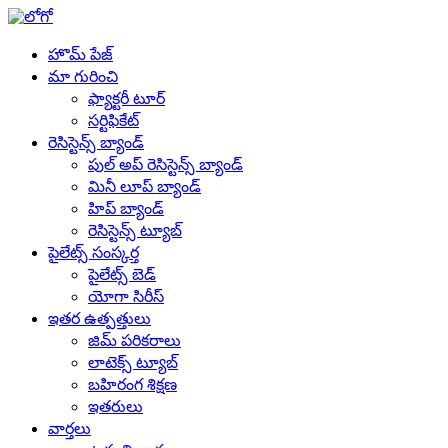
హొమ్ పేజ్
మా గురించి
ఫ్యాక్టరీ టూర్
సర్టిఫికేట్
రెసిస్టెన్స్ బ్యాండ్
పుల్ అప్ రెసిస్టెన్స్ బ్యాండ్
మినీ లూప్ బ్యాండ్
హిప్ బ్యాండ్
రెసిస్టెన్స్ ట్యూబ్
పైలేట్స్ సంస్కర్త
పైలేట్స్ బెడ్
యోగా సిరీస్
ఇతర ఉత్పత్తులు
జిమ్ పరికరాలు
లాటెక్స్ ట్యూబ్
బహిరంగ శిక్షణ
ఇతరులు
వార్తలు