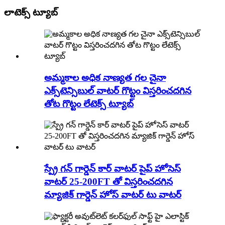
లాటెక్స్ ట్యూబ్
అమ్మకాల అధిక నాణ్యత గల చైనా
ఎక్స్‌టెన్సిబుల్ వాటర్ గొట్టం విస్తరించదగిన
తోట గొట్టం లేటెక్స్ ట్యూబ్
స్ప్రే గన్ గార్డెన్ కార్ వాటర్ పైప్ హోసెస్
వాటర్ 25-200FT తో విస్తరించదగిన
మ్యాజిక్ గార్డెన్ హోస్ వాటర్ టు వాటర్