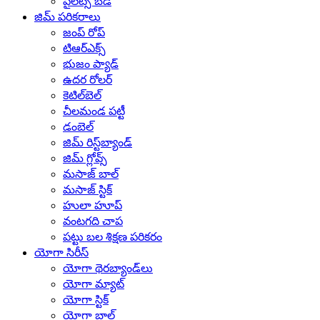
పైలేట్స్ బెడ్
జిమ్ పరికరాలు
జంప్ రోప్
టిఆర్ఎక్స్
భుజం ప్యాడ్
ఉదర రోలర్
కెటిల్‌బెల్
చీలమండ పట్టీ
డంబెల్
జిమ్ రిస్ట్‌బ్యాండ్
జిమ్ గ్లోవ్స్
మసాజ్ బాల్
మసాజ్ స్టిక్
హులా హూప్
వంటగది చాప
పట్టు బల శిక్షణ పరికరం
యోగా సిరీస్
యోగా థెరబ్యాండ్‌లు
యోగా మ్యాట్
యోగా స్టిక్
యోగా బాల్